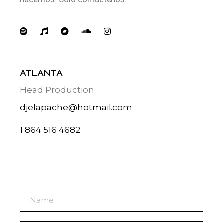
ATLANTA
Head Production
djelapache@hotmail.com
1 864 516 4682